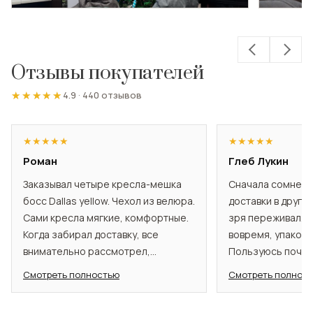
Отзывы покупателей
★★★★★
★★★★★
4.9
·
440 отзывов
★
★
★
★
★
★
★
★
★
★
Роман
Глеб Лукин
Заказывал четыре кресла-мешка
Сначала сомнева
босс Dallas yellow. Чехол из велюра.
доставки в другой
Сами кресла мягкие, комфортные.
зря переживал. 
Когда забирал доставку, все
вовремя, упакова
внимательно рассмотрел,
Пользуюсь почти
проверил, убедился в их качестве и
Садишься и оно 
Смотреть полностью
Смотреть полнос
комфорте, в отсутствии брака. У
подстраивается п
нас большая гостиная, часто
удобно. По виду и