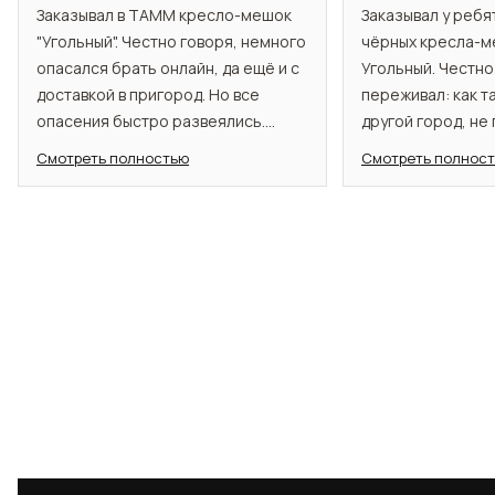
Заказывал в TAMM кресло-мешок
Заказывал у ребя
"Угольный". Честно говоря, немного
чёрных кресла-м
опасался брать онлайн, да ещё и с
Угольный. Честно
доставкой в пригород. Но все
переживал: как т
опасения быстро развеялись.
другой город, не
Менеджеры помогли определиться
всё прошло как 
Смотреть полностью
Смотреть полнос
с моделью, были на связи. Кресло
подробно всё объ
пришло в срок, отлично
вопросы отвечал
упакованное. Кресло понравилось.
приехали даже р
Отлично расслабляет после
хорошо упакован
долгого дня. Материал
реально удобные 
качественный, выглядит стильно.
сразу принимает 
будто обнимает. 
облаке. Материал
скрипит, не прос
покупкой доволен