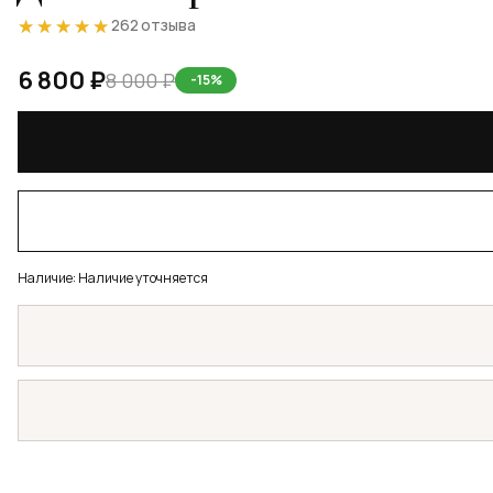
★★★★★
★★★★★
262 отзыва
6 800 ₽
8 000 ₽
-15%
Наличие:
Наличие уточняется