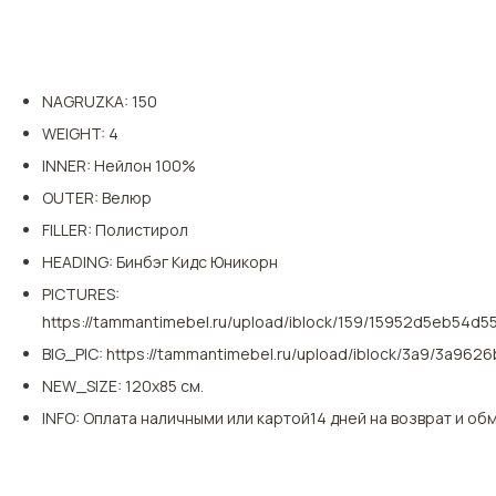
NAGRUZKA
:
150
WEIGHT
:
4
INNER
:
Нейлон 100%
OUTER
:
Велюр
FILLER
:
Полистирол
HEADING
:
Бинбэг Кидс Юникорн
PICTURES
:
https://tammantimebel.ru/upload/iblock/159/15952d5eb54d
BIG_PIC
:
https://tammantimebel.ru/upload/iblock/3a9/3a9
NEW_SIZE
:
120х85 см.
INFO
:
Оплата наличными или картой
14 дней на возврат и об