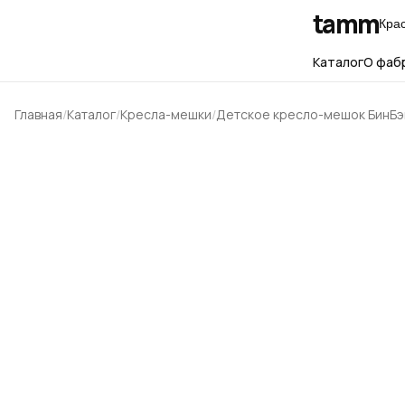
tamm
Кра
Каталог
О фаб
Главная
Каталог
Кресла-мешки
Детское кресло-мешок БинБэг