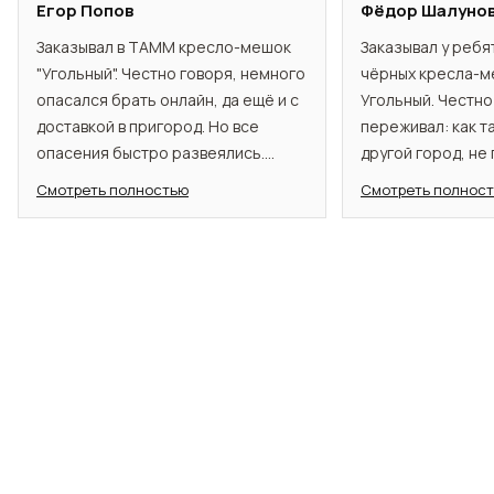
Егор Попов
Фёдор Шалуно
Заказывал в TAMM кресло-мешок
Заказывал у ребя
"Угольный". Честно говоря, немного
чёрных кресла-м
опасался брать онлайн, да ещё и с
Угольный. Честно
доставкой в пригород. Но все
переживал: как т
опасения быстро развеялись.
другой город, не
Менеджеры помогли определиться
всё прошло как 
Смотреть полностью
Смотреть полнос
с моделью, были на связи. Кресло
подробно всё объ
пришло в срок, отлично
вопросы отвечал
упакованное. Кресло понравилось.
приехали даже р
Отлично расслабляет после
хорошо упакован
долгого дня. Материал
реально удобные 
качественный, выглядит стильно.
сразу принимает 
будто обнимает. 
облаке. Материал
скрипит, не прос
покупкой доволен