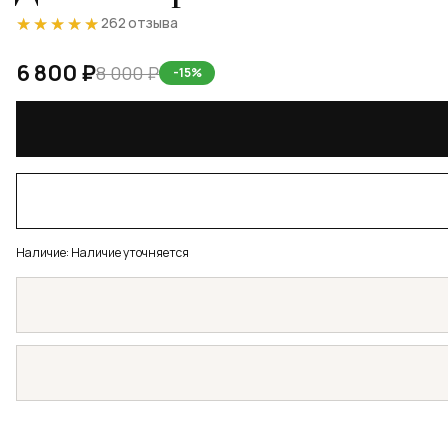
★★★★★
★★★★★
262 отзыва
6 800 ₽
8 000 ₽
-15%
Наличие:
Наличие уточняется