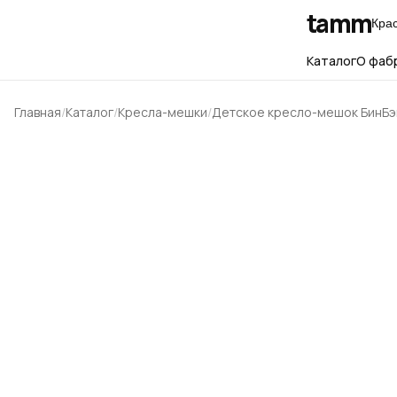
tamm
Кра
Каталог
О фаб
Главная
Каталог
Кресла-мешки
Детское кресло-мешок БинБэг