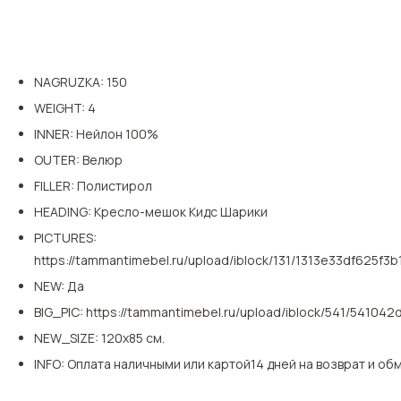
NAGRUZKA
:
150
WEIGHT
:
4
INNER
:
Нейлон 100%
OUTER
:
Велюр
FILLER
:
Полистирол
HEADING
:
Кресло-мешок Кидс Шарики
PICTURES
:
https://tammantimebel.ru/upload/iblock/131/1313e33df625f3
NEW
:
Да
BIG_PIC
:
https://tammantimebel.ru/upload/iblock/541/54104
NEW_SIZE
:
120х85 см.
INFO
:
Оплата наличными или картой
14 дней на возврат и об